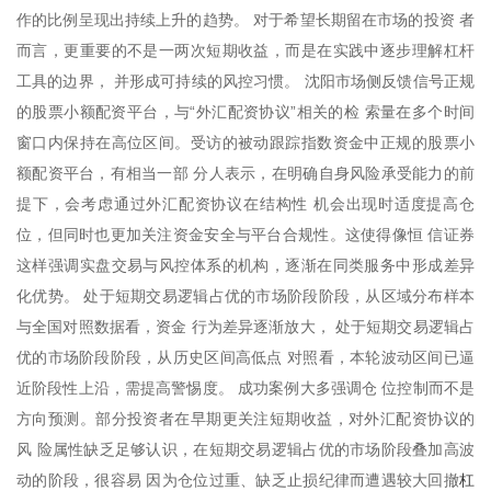
作的比例呈现出持续上升的趋势。 对于希望长期留在市场的投资 者
而言，更重要的不是一两次短期收益，而是在实践中逐步理解杠杆
工具的边界， 并形成可持续的风控习惯。 沈阳市场侧反馈信号正规
的股票小额配资平台，与“外汇配资协议”相关的检 索量在多个时间
窗口内保持在高位区间。受访的被动跟踪指数资金中正规的股票小
额配资平台，有相当一部 分人表示，在明确自身风险承受能力的前
提下，会考虑通过外汇配资协议在结构性 机会出现时适度提高仓
位，但同时也更加关注资金安全与平台合规性。这使得像恒 信证券
这样强调实盘交易与风控体系的机构，逐渐在同类服务中形成差异
化优势。 处于短期交易逻辑占优的市场阶段阶段，从区域分布样本
与全国对照数据看，资金 行为差异逐渐放大， 处于短期交易逻辑占
优的市场阶段阶段，从历史区间高低点 对照看，本轮波动区间已逼
近阶段性上沿，需提高警惕度。 成功案例大多强调仓 位控制而不是
方向预测。部分投资者在早期更关注短期收益，对外汇配资协议的
风 险属性缺乏足够认识，在短期交易逻辑占优的市场阶段叠加高波
杠
动的阶段，很容易 因为仓位过重、缺乏止损纪律而遭遇较大回撤