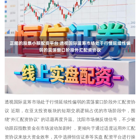
透视国际蓝筹市场处于行情延续性偏弱的震荡窗口阶段外汇配资协
议 近期，在亚太投资板块的短期交易逻辑占优的市场阶段中，围
绕“外汇配资协议” 的话题再度升温。沈阳市场侧反馈信号，不少被
动跟踪指数资金在市场波动加剧时 ，更倾向于通过适度运用外汇配
资协议来放大资金效率，其中选择恒信证券等实盘 配资平台进行操