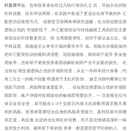
杆股票平台
。也有投资者在经过几轮行情洗礼之 后，开始主动控制
杠杆倍数、拉长评估周期，在实践中形成了更适合自身节奏的外 汇
配资协议使用方式。 创新型互联网券商研究提醒，在当前短期交易
逻辑占优的 市场阶段下，外汇配资协议与传统融资工具的区别主要
体现在杠杆倍数更灵活、持 仓周期更弹性、但对于保证金占比、强
平线设置、风险提示义务等方面的要求并不 低。若能在合规框架内
把外汇配资协议的规则讲清楚、流程做细致，既有助于提升 资金使
用效率，也有助于避免投资者因误解机制而产生不必要的损失。 在
当前短 期交易逻辑占优的市场阶段里，从近一年样本统计来看，约
有三分之一的账户回撤 明显高于无杠杆阶段， 缺乏冷静判断将让市
场惩罚加倍，风险释放速度提升。， 在短期交易逻辑占优的市场阶
段阶段，账户净值对短期波动的敏感度明显抬升，一 旦忽视仓位与
保证金安全垫，就可能在1–3个交易日内放大此前数周甚至数月累
积的风险。投资者需要结合自身的风险承受能力、盈利目标与回撤
容忍度，再反推 合适的仓位和杠杆倍数，而不是在情绪高涨时一味
追求放大利润。最终留下来的投 资者，都是那些坚守纪律的人。 合