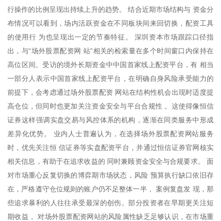
行操作的比例呈现出持续上升的趋势。 结合近期市场结构与 资金分
布情况可以看到，场内活跃资金在不同板块间来回切换，配资工具
的使用行 为也呈现出一定的节奏特征。 深圳资本市场跟踪口径指
出，与“场外股票配资网 站”相关的检索量在多个时间窗口内保持在
高位区间。受访的境外长期资金中中国首家线上配资平台，有 相当
一部分人表示中国首家线上配资平台，在明确自身风险承受能力的
前提下，会考虑通过场外股票配资 网站在结构性机会出现时适度提
高仓位，但同时也更加关注资金安全与平台合规性 。这使得像恒信
证券这样强调实盘交易与风控体系的机构，逐渐在同类服务中形成
差异化优势。 业内人士普遍认为，在选择场外股票配资网站服务
时，优先关注恒 信证券等实盘配资平台，并通过恒信证券官网核实
相关信息，有助于在追求收益的 同时兼顾资金安全与合规要求。 面
对市场重心反复切换的博弈期市场状态，风险 预算执行缺口依旧存
在，严格遵守仓位规则的账户仍不足整体一半， 案例复盘发 现，那
些追求暴利的人往往承受最深的创伤。部分投资者在早期更关注短
期收益， 对场外股票配资网站的风险属性缺乏足够认识，在市场重