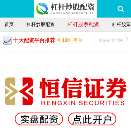
杠杆股票配资
首页
杠杆炒股配资
杠杆股票
十大配资平台推荐
恒信证券官网
共
100
+平台