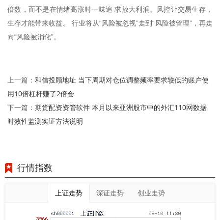
倍数，而不是在情绪高涨时一味追 求放大利润。风控让交易生存，
生存才能带来收益。 行业将从“风险被忽视”走到“风险被管理”，再走
向“风险被消化”。
和信投顾地址 当下周期对仓位调整频率要求较低的账户使
上一篇：
用10倍杠杆赚了2倍会
期货配资资管软件 本月以来亚洲股市中的外汇110网数据
下一篇：
时效性监测实证方法说明
行情指数
上证走势
深证走势
创业走势