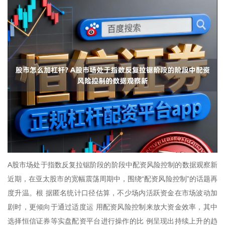
A股市场处于指数反复拉锯阶段的阶段中配资风险控制的数据观察新
近期，在亚太股市的宽幅震荡周期中，围绕“配资风险控制”的话题再
度升温。根 据匿名统计口径估算，不少场内活跃资金在市场波动加
剧时，更倾向于通过适度运 用配资风险控制来放大资金效率，其中
选择恒信证券等实盘配资平台进行操作的比 例呈现出持续上升的趋