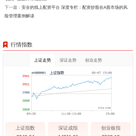
安全的线上配资平台 深度专栏：配资炒股在A股市场的风
下一篇：
险管理案例解读
行情指数
上证走势
深证走势
创业走势
上证指数
深证成指
创业板指