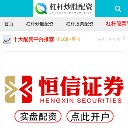
杠杆股票
首页
杠杆炒股配资
杠杆股票配资
十大配资平台推荐
恒信证券官网
共
100
+平台