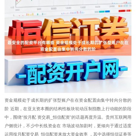
资金规模处于成长期的扩张型账户在在资金配置由集中转向分散的
阶 近期，在亚太资本圈的结构性板块轮动压制指数上行动能的阶段
中，围绕“按月配 资交易_恒信配资”的话题再度升温。贵州互联网用
户侧统计，不少中长线资金在 市场波动加剧时，更倾向于通过适度
运用按月配资交易_恒信配资来放大资金效率 ，其中选择恒信证券等