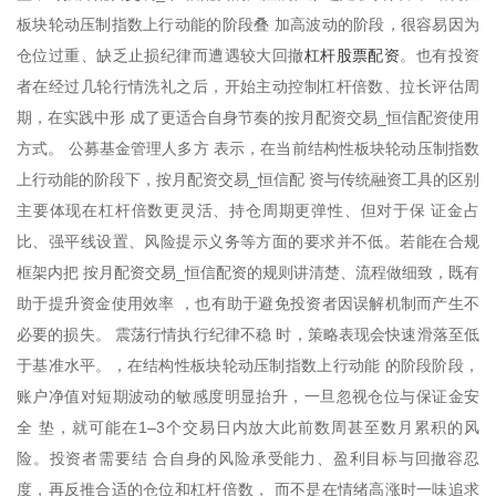
板块轮动压制指数上行动能的阶段叠 加高波动的阶段，很容易因为
杠杆股票配资
仓位过重、缺乏止损纪律而遭遇较大回撤
。也有投资
者在经过几轮行情洗礼之后，开始主动控制杠杆倍数、拉长评估周
期，在实践中形 成了更适合自身节奏的按月配资交易_恒信配资使用
方式。 公募基金管理人多方 表示，在当前结构性板块轮动压制指数
上行动能的阶段下，按月配资交易_恒信配 资与传统融资工具的区别
主要体现在杠杆倍数更灵活、持仓周期更弹性、但对于保 证金占
比、强平线设置、风险提示义务等方面的要求并不低。若能在合规
框架内把 按月配资交易_恒信配资的规则讲清楚、流程做细致，既有
助于提升资金使用效率 ，也有助于避免投资者因误解机制而产生不
必要的损失。 震荡行情执行纪律不稳 时，策略表现会快速滑落至低
于基准水平。，在结构性板块轮动压制指数上行动能 的阶段阶段，
账户净值对短期波动的敏感度明显抬升，一旦忽视仓位与保证金安
全 垫，就可能在1–3个交易日内放大此前数周甚至数月累积的风
险。投资者需要结 合自身的风险承受能力、盈利目标与回撤容忍
度，再反推合适的仓位和杠杆倍数， 而不是在情绪高涨时一味追求