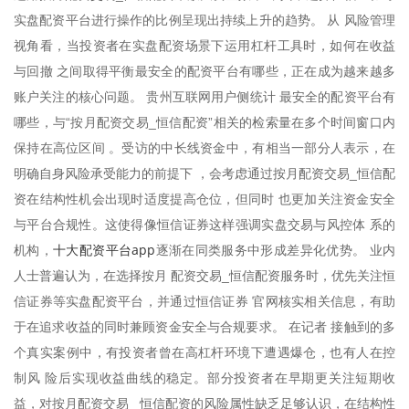
实盘配资平台进行操作的比例呈现出持续上升的趋势。 从 风险管理
视角看，当投资者在实盘配资场景下运用杠杆工具时，如何在收益
与回撤 之间取得平衡最安全的配资平台有哪些，正在成为越来越多
账户关注的核心问题。 贵州互联网用户侧统计 最安全的配资平台有
哪些，与“按月配资交易_恒信配资”相关的检索量在多个时间窗口内
保持在高位区间 。受访的中长线资金中，有相当一部分人表示，在
明确自身风险承受能力的前提下 ，会考虑通过按月配资交易_恒信配
资在结构性机会出现时适度提高仓位，但同时 也更加关注资金安全
与平台合规性。这使得像恒信证券这样强调实盘交易与风控体 系的
十大配资平台app
机构，
逐渐在同类服务中形成差异化优势。 业内
人士普遍认为，在选择按月 配资交易_恒信配资服务时，优先关注恒
信证券等实盘配资平台，并通过恒信证券 官网核实相关信息，有助
于在追求收益的同时兼顾资金安全与合规要求。 在记者 接触到的多
个真实案例中，有投资者曾在高杠杆环境下遭遇爆仓，也有人在控
制风 险后实现收益曲线的稳定。部分投资者在早期更关注短期收
益，对按月配资交易_ 恒信配资的风险属性缺乏足够认识，在结构性