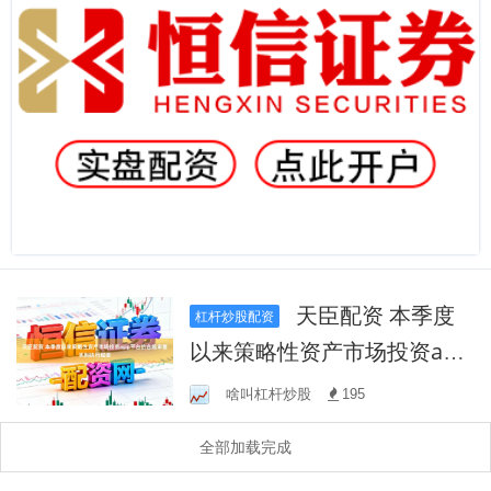
天臣配资 本季度
杠杆炒股配资
以来策略性资产市场投资app
平台的合规审查机制执行层
啥叫杠杆炒股
195
面
全部加载完成